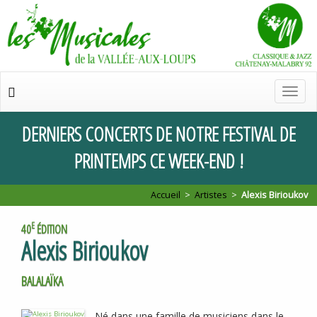
Chan
de
navig
DERNIERS
CONCERTS
DE
NOTRE
FESTIVAL
DE
PRINTEMPS
CE
WEEK
-
END
!
Accueil
>
Artistes
>
Alexis Birioukov
E
40
ÉDITION
Alexis Birioukov
BALALAÏKA
Né dans une famille de musiciens dans le