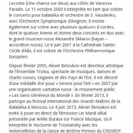
Leconte (Une chance sur deux) aux côtés de Vanessa
Paradis. Le 11 octobre 2000 il interprète en tant que soliste
le concerto pour balalaïka et orchestre de S. Vassilenko,
avec l’Orchestre Symphonique d’Avignon. Il monte
également sur scène avec plusieurs quatuors à cordes,
dont le quatuor Avenio et donne deux concerts en duo avec
le grand musicien russe Alexandre Skliarov (bayan –
accordéon russe). Le 6 juin 2001 à la Cathédrale Sainte-
Cécile d’Albi, il est soliste de l’Orchestre Philharmonique
Européen.
Depuis février 2005, Alexei Birioukov est directeur artistique
de l’Ensemble Troïka, spectacle de musiques, danses et
chants russes, tziganes et des Pays de l’Est. Il est décoré
d’une médaille d’or pour «
Service pour l’Art
» en 2007 par
une organisation caritative russe : le mouvement public
«
Les Gens Généreux du Monde
». En février 2013, il
participe au festival international des Grands Maîtres de la
Balalaïka à Moscou. Le 4 juin 2013, Alexeï Birioukov est
invité à jouer en direct de l’émission Un Mardi Idéal
présentée par Arièle Butaux sur France Musique, où il
interprète le Nocturne de Trostiansky avec les
violoncellistes de la classe de Jérôme Pernoo du
CNSMDP
.