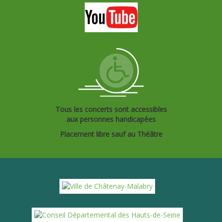
Tous les concerts sont accessibles
aux personnes handicapées
Placement libre sauf au Théâtre