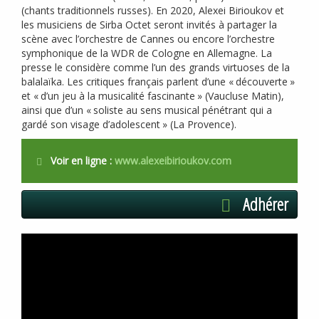
(chants traditionnels russes). En 2020, Alexei Birioukov et
les musiciens de Sirba Octet seront invités à partager la
scène avec l’orchestre de Cannes ou encore l’orchestre
symphonique de la
WDR
de Cologne en Allemagne. La
presse le considère comme l’un des grands virtuoses de la
balalaïka. Les critiques français parlent d’une «
découverte
»
et «
d’un jeu à la musicalité fascinante
» (Vaucluse Matin),
ainsi que d’un «
soliste au sens musical pénétrant qui a
gardé son visage d’adolescent
» (La Provence).
Voir en ligne :
www.alexeibirioukov.com
Adhérer