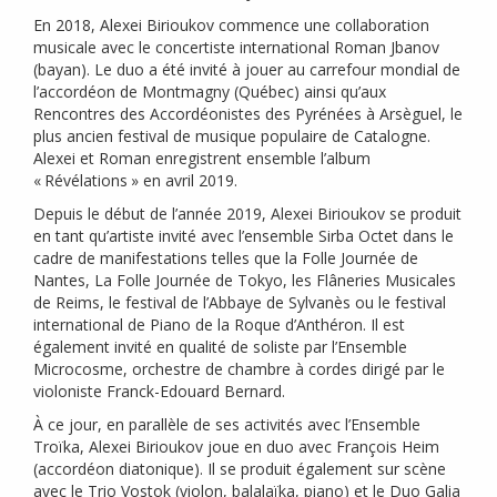
En 2018, Alexei Birioukov commence une collaboration
musicale avec le concertiste international Roman Jbanov
(bayan). Le duo a été invité à jouer au carrefour mondial de
l’accordéon de Montmagny (Québec) ainsi qu’aux
Rencontres des Accordéonistes des Pyrénées à Arsèguel, le
plus ancien festival de musique populaire de Catalogne.
Alexei et Roman enregistrent ensemble l’album
«
Révélations
» en avril 2019.
Depuis le début de l’année 2019, Alexei Birioukov se produit
en tant qu’artiste invité avec l’ensemble Sirba Octet dans le
cadre de manifestations telles que la Folle Journée de
Nantes, La Folle Journée de Tokyo, les Flâneries Musicales
de Reims, le festival de l’Abbaye de Sylvanès ou le festival
international de Piano de la Roque d’Anthéron. Il est
également invité en qualité de soliste par l’Ensemble
Microcosme, orchestre de chambre à cordes dirigé par le
violoniste Franck-Edouard Bernard.
À ce jour, en parallèle de ses activités avec l’Ensemble
Troïka, Alexei Birioukov joue en duo avec François Heim
(accordéon diatonique). Il se produit également sur scène
avec le Trio Vostok (violon, balalaïka, piano) et le Duo Galia