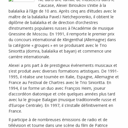
Caucase, Alexeï Birioukov s’initie à la
balalaïka à l’âge de 10 ans. Après cinq ans d’études avec le
maître de la balalaïka Pavel.I Netcheporenko, il obtient le
diplôme de balalaïka et de direction d’orchestres
d’instruments populaires russes à l’Académie de musique
Gnessine de Moscou. En 1991, il remporte le premier prix
du concours international de Klingenthal (Allemagne) dans
la catégorie «
groupes
» en se produisant avec le Trio
Sinioritta (domra, balalaïka et bayan) et commence une
carrière internationale.
Alexeï a pris part à de prestigieux événements musicaux et
s’est produit avec diverses formations artistiques. De 1991-
1995, il réalise une tournée en Italie, Espagne, Allemagne et
France au Festival de Chartres avec le Trio Sinioritta. En
1994, il se forme un duo avec François Heim, joueur
d’accordéon diatonique et crée quelques années plus tard
avec lui le groupe Balagan (musique traditionnelle russe et
d’Europe Centrale). En 1997, il s’installe définitivement en
France.
Il participe à de nombreuses émissions de radio et de
télévision et tourne dans une scène du film de Patrice