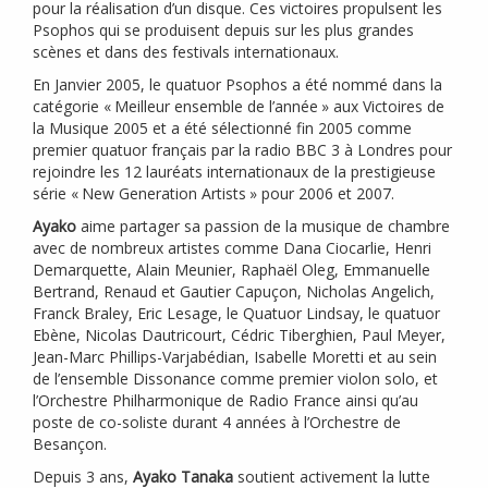
pour la réalisation d’un disque. Ces victoires propulsent les
Psophos qui se produisent depuis sur les plus grandes
scènes et dans des festivals internationaux.
En Janvier 2005, le quatuor Psophos a été nommé dans la
catégorie «
Meilleur ensemble de l’année
» aux Victoires de
la Musique 2005 et a été sélectionné fin 2005 comme
premier quatuor français par la radio
BBC
3 à Londres pour
rejoindre les 12 lauréats internationaux de la prestigieuse
série «
New Generation Artists
» pour 2006 et 2007.
Ayako
aime partager sa passion de la musique de chambre
avec de nombreux artistes comme Dana Ciocarlie, Henri
Demarquette, Alain Meunier, Raphaël Oleg, Emmanuelle
Bertrand, Renaud et Gautier Capuçon, Nicholas Angelich,
Franck Braley, Eric Lesage, le Quatuor Lindsay, le quatuor
Ebène, Nicolas Dautricourt, Cédric Tiberghien, Paul Meyer,
Jean-Marc Phillips-Varjabédian, Isabelle Moretti et au sein
de l’ensemble Dissonance comme premier violon solo, et
l’Orchestre Philharmonique de Radio France ainsi qu’au
poste de co-soliste durant 4 années à l’Orchestre de
Besançon.
Depuis 3 ans,
Ayako Tanaka
soutient activement la lutte