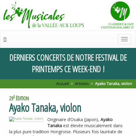
Chan
de
navig
DERNIERS
CONCERTS
DE
NOTRE
FESTIVAL
DE
PRINTEMPS
CE
WEEK
-
END
!
Accueil
>
Artistes
>
Ayako Tanaka, violon
E
29
ÉDITION
Ayako Tanaka, violon
Originaire d’Osaka (Japon),
Ayako
Tanaka
est élevée musicalement dans
la plus pure tradition Hongroise. Plusieurs fois lauréate de