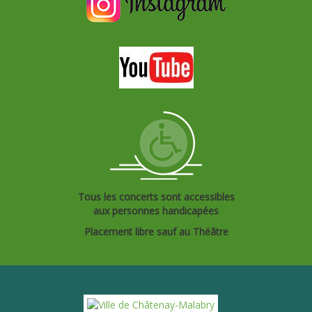
Tous les concerts sont accessibles
aux personnes handicapées
Placement libre sauf au Théâtre