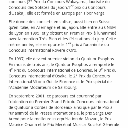
e
concours (2
Prix du Concours Wakayama, lauréate du
er
Concours des Solistes du Japon,1
prix du Concours
d’Osaka), elle est formée en Europe par Tibor Varga.
Elle donne des concerts en soliste, aussi bien en Suisse
qu’en Italie, en Allemagne et au Japon. Elle entre au
CNSM
de Lyon en 1995, et y obtient un Premier Prix à l’unanimité
avec la mention Très Bien et les félicitations du jury. Cette
er
même année, elle remporte le 1
prix à l’unanimité du
Concours International Rovere d’Oro.
En 1997, elle devient premier violon du Quatuor Psophos.
En moins de trois ans, le Quatuor Psophos a remporté le
e
e
4
Prix du Concours International de Londres, le 3
Prix du
e
Concours International d’Osaka, le 2
Prix du Concours
International Vitorio Gui de Florence et le Prix spécial de
l’Académie Mozarteum de Salzbourg.
En septembre 2001, ce parcours est couronné par
l’obtention du Premier Grand Prix du Concours International
de Quatuor à Cordes de Bordeaux ainsi que par le Prix à
l’unanimité de la Presse Internationale, le prix Serge Den
Arend pour la meilleure interprétation de Mozart, le Prix
Maurice Ohana et le Prix Mécénat Musical Société Générale