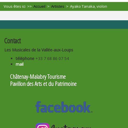
Vous êtes ici >>
Accueil
>
Artistes
>
Ayako Tanaka, violon
Contact
Les Musicales de la Vallée-aux-Loups
téléphone
+33 7 68 86 07 54
mail
Châtenay-Malabry Tourisme
Pavillon des Arts et du Patrimoine