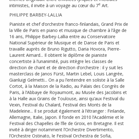
e
intimistes, il invite à un voyage au cœur du 7
Art.
PHILIPPE
BARBEY
-
LALLIA
Pianiste et chef d’orchestre franco-finlandais, Grand Prix de
la Ville de Paris en piano et musique de chambre à l’âge de
16 ans, Philippe Barbey-Lallia entre au Conservatoire
National Supérieur de Musique et de Danse de Paris et
travaille auprès de Bruno Rigutto, Daria Hovora, Pierre-
Laurent Aimard... Il obtient le diplôme de pianiste
concertiste à l’unanimité, puis intègre les classes de
direction de chant et de direction d’orchestre : il y suit les
masterclass de Janos Fürst, Martin Lebel, Louis Langrée,
Gianluigi Gelmetti... On a pu l’entendre en soliste à la Salle
Cortot, à la Maison de la Radio, au Palais des Congrès de
Paris, à l’Abbaye de Royaumont, au Musée des Jacobins et
à la Halle aux Grains de Toulouse, ainsi qu’aux Festival du
Vexin, Festival du Chalard, Festival des Monts de la
Madeleine... Il se produit également à l’étranger : Finlande,
Allemagne, Italie, Japon. Il fonde en 2010 l’Académie et le
Festival des Chapelles de l’île de Groix, en Bretagne. Il est
invité à diriger notamment l’Orchestre Divertimento,
l’Orchestre Ostinato, le Festival Orchestra de Sofia,