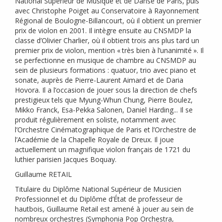
National Supérieur de Musique et de Danse de Paris, puis
avec Christophe Poiget au Conservatoire à Rayonnement
Régional de Boulogne-Billancourt, où il obtient un premier
prix de violon en 2001. Il intègre ensuite au
CNSMDP
la
classe d’Olivier Charlier, où il obtient trois ans plus tard un
premier prix de violon, mention «
très bien à l’unanimité
». Il
se perfectionne en musique de chambre au
CNSMDP
au
sein de plusieurs formations : quatuor, trio avec piano et
sonate, auprès de Pierre-Laurent Aimard et de Daria
Hovora. Il a l’occasion de jouer sous la direction de chefs
prestigieux tels que Myung-Whun Chung, Pierre Boulez,
Mikko Franck, Esa-Pekka Salonen, Daniel Harding... Il se
produit régulièrement en soliste, notamment avec
l’Orchestre Cinématographique de Paris et l’Orchestre de
l’Académie de la Chapelle Royale de Dreux. Il joue
actuellement un magnifique violon français de 1721 du
luthier parisien Jacques Boquay.
Guillaume
RETAIL
Titulaire du Diplôme National Supérieur de Musicien
Professionnel et du Diplôme d’État de professeur de
hautbois, Guillaume Retail est amené à jouer au sein de
nombreux orchestres (Symphonia Pop Orchestra,