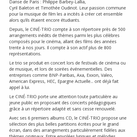
Danse de Paris : Philippe Barbey-Lallia,
Cyril Baleton et Timothée Oudinot. Leur passion commune
pour la musique de film les a incités à créer cet ensemble
alors qu’ils étaient encore étudiants.
Depuis, le
CIN
É-
TRIO
compte à son répertoire près de 500
arrangements inédits de thèmes parmi les plus célèbres
composés pour le cinéma, allant des films des années
trente à nos jours. Il compte à son actif plus de 800
représentations.
Le trio se produit en concert lors de festivals de cinéma ou
de musique, et lors de soirées événementielles. Des
entreprises comme
BNP
-Paribas, Axa, Exxon, Valeo,
American Express,
HEC
, Epargne Actuelle... ont déjà fait
appel à lui.
Le
CIN
É-
TRIO
porte une attention toute particulière au
jeune public en proposant des concerts pédagogiques
grâce à un répertoire adapté et sans cesse renouvelé.
Avec ses 6 premiers albums
CD
, le
CIN
É-
TRIO
propose une
sélection des plus belles partitions écrites pour le grand
écran, dans des arrangements particulièrement fidèles aux
thèmes originaux. Entre envolées lyriques et mélodies