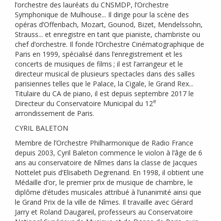
l’orchestre des lauréats du
CNSMDP
, l’Orchestre
Symphonique de Mulhouse... Il dirige pour la scène des
opéras d’Offenbach, Mozart, Gounod, Bizet, Mendelssohn,
Strauss... et enregistre en tant que pianiste, chambriste ou
chef d’orchestre. Il fonde l’Orchestre Cinématographique de
Paris en 1999, spécialisé dans l’enregistrement et les
concerts de musiques de films
; il est l’arrangeur et le
directeur musical de plusieurs spectacles dans des salles
parisiennes telles que le Palace, la Cigale, le Grand Rex...
Titulaire du
CA
de piano, il est depuis septembre 2017 le
e
Directeur du Conservatoire Municipal du 12
arrondissement de Paris.
CYRIL
BALETON
Membre de l’Orchestre Philharmonique de Radio France
depuis 2003, Cyril Baleton commence le violon à l’âge de 6
ans au conservatoire de Nîmes dans la classe de Jacques
Nottelet puis d’Elisabeth Degrenand. En 1998, il obtient une
Médaille d’or, le premier prix de musique de chambre, le
diplôme d’études musicales attribué à l’unanimité ainsi que
le Grand Prix de la ville de Nîmes. Il travaille avec Gérard
Jarry et Roland Daugareil, professeurs au Conservatoire