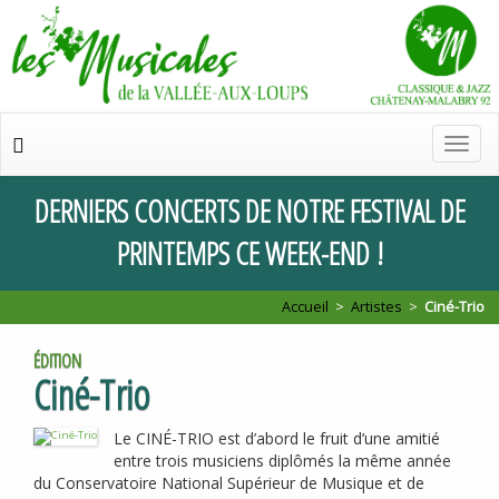
Chan
de
navig
DERNIERS
CONCERTS
DE
NOTRE
FESTIVAL
DE
PRINTEMPS
CE
WEEK
-
END
!
Accueil
>
Artistes
>
Ciné-Trio
ÉDITION
Ciné-Trio
Le
CIN
É-
TRIO
est d’abord le fruit d’une amitié
entre trois musiciens diplômés la même année
du Conservatoire National Supérieur de Musique et de