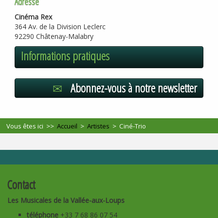
Adresse
Cinéma Rex
364 Av. de la Division Leclerc
92290 Châtenay-Malabry
Informations pratiques
Abonnez-vous à notre newsletter
Vous êtes ici >>
Accueil
>
Artistes
>
Ciné-Trio
Contact
Les Musicales de la Vallée-aux-Loups
téléphone
+33 7 68 86 07 54