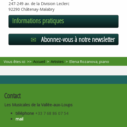
247-249 av. de la Division Leclerc
92290 Châtenay-Malabry
Informations pratiques
Abonnez-vous à notre newsletter
Vous êtes ici >>
Accueil
>
Artistes
>
Elena Rozanova, piano
Contact
Les Musicales de la Vallée-aux-Loups
téléphone
+33 7 68 86 07 54
mail