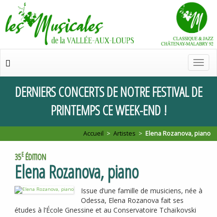
Chan
de
navig
DERNIERS
CONCERTS
DE
NOTRE
FESTIVAL
DE
PRINTEMPS
CE
WEEK
-
END
!
Accueil
>
Artistes
>
Elena Rozanova, piano
E
35
ÉDITION
Elena Rozanova, piano
Issue d’une famille de musiciens, née à
Odessa, Elena Rozanova fait ses
études à l’École Gnessine et au Conservatoire Tchaïkovski