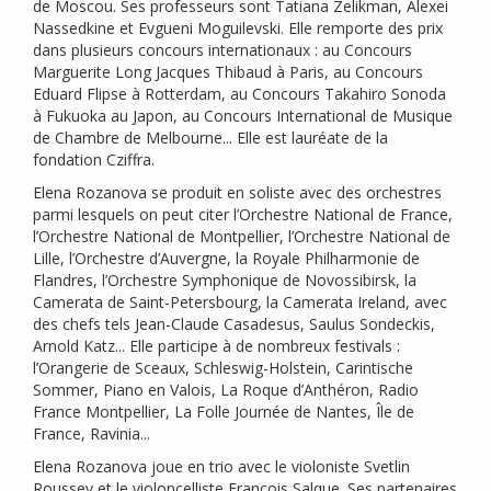
de Moscou. Ses professeurs sont Tatiana Zelikman, Alexei
Nassedkine et Evgueni Moguilevski. Elle remporte des prix
dans plusieurs concours internationaux : au Concours
Marguerite Long Jacques Thibaud à Paris, au Concours
Eduard Flipse à Rotterdam, au Concours Takahiro Sonoda
à Fukuoka au Japon, au Concours International de Musique
de Chambre de Melbourne... Elle est lauréate de la
fondation Cziffra.
Elena Rozanova se produit en soliste avec des orchestres
parmi lesquels on peut citer l’Orchestre National de France,
l’Orchestre National de Montpellier, l’Orchestre National de
Lille, l’Orchestre d’Auvergne, la Royale Philharmonie de
Flandres, l’Orchestre Symphonique de Novossibirsk, la
Camerata de Saint-Petersbourg, la Camerata Ireland, avec
des chefs tels Jean-Claude Casadesus, Saulus Sondeckis,
Arnold Katz... Elle participe à de nombreux festivals :
l’Orangerie de Sceaux, Schleswig-Holstein, Carintische
Sommer, Piano en Valois, La Roque d’Anthéron, Radio
France Montpellier, La Folle Journée de Nantes, Île de
France, Ravinia...
Elena Rozanova joue en trio avec le violoniste Svetlin
Roussev et le violoncelliste François Salque. Ses partenaires