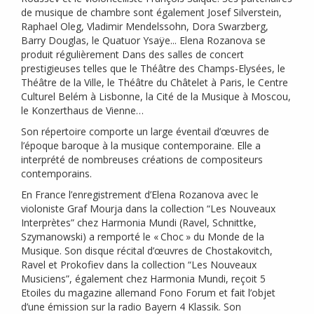
de musique de chambre sont également Josef Silverstein,
Raphael Oleg, Vladimir Mendelssohn, Dora Swarzberg,
Barry Douglas, le Quatuor Ysaÿe... Elena Rozanova se
produit régulièrement Dans des salles de concert
prestigieuses telles que le Théâtre des Champs-Elysées, le
Théâtre de la Ville, le Théâtre du Châtelet à Paris, le Centre
Culturel Belém à Lisbonne, la Cité de la Musique à Moscou,
le Konzerthaus de Vienne…
Son répertoire comporte un large éventail d’œuvres de
l’époque baroque à la musique contemporaine. Elle a
interprété de nombreuses créations de compositeurs
contemporains.
En France l’enregistrement d’Elena Rozanova avec le
violoniste Graf Mourja dans la collection “Les Nouveaux
Interprètes” chez Harmonia Mundi (Ravel, Schnittke,
Szymanowski) a remporté le «
Choc
» du Monde de la
Musique. Son disque récital d’œuvres de Chostakovitch,
Ravel et Prokofiev dans la collection “Les Nouveaux
Musiciens”, également chez Harmonia Mundi, reçoit 5
Etoiles du magazine allemand Fono Forum et fait l’objet
d’une émission sur la radio Bayern 4 Klassik. Son