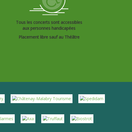
Tous les concerts sont accessibles
aux personnes handicapées
Placement libre sauf au Théâtre