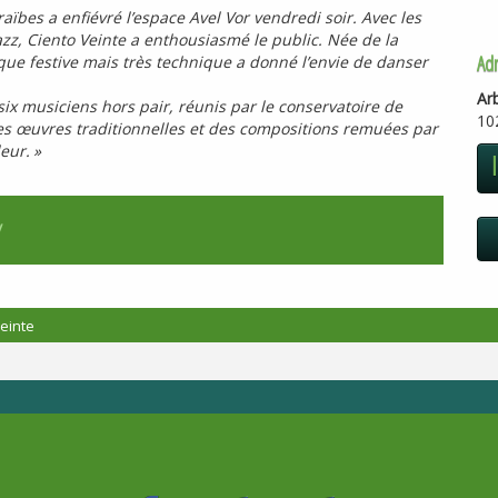
ïbes a enfiévré l’espace Avel Vor vendredi soir. Avec les
jazz, Ciento Veinte a enthousiasmé le public. Née de la
Ad
ique festive mais très technique a donné l’envie de danser
Ar
ix musiciens hors pair, réunis par le conservatoire de
10
es œuvres traditionnelles et des compositions remuées par
leur.
»
/
einte