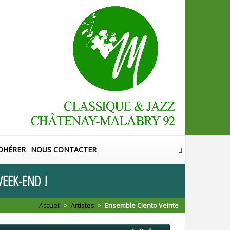
DHÉRER
NOUS CONTACTER
EEK
-
END
!
Accueil
>
Artistes
>
Ensemble Ciento Veinte