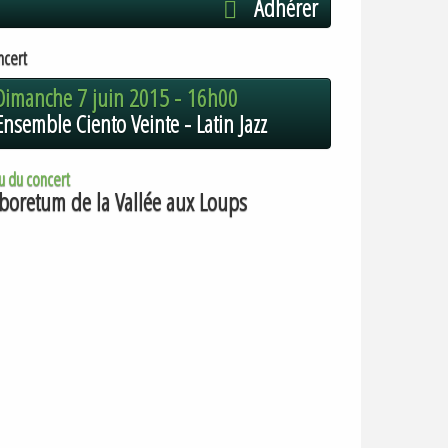
Adhérer
ncert
Dimanche 7 juin 2015 -
16h00
Ensemble Ciento Veinte - Latin Jazz
u du concert
boretum de la Vallée aux Loups