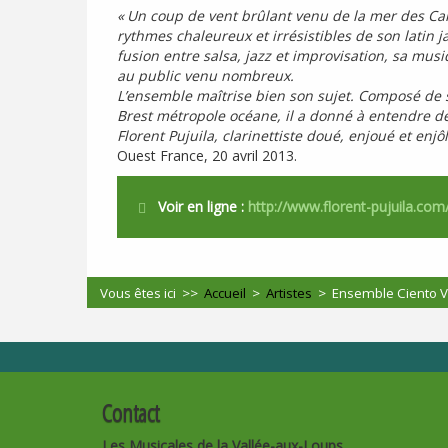
«
Un coup de vent brûlant venu de la mer des Cara
rythmes chaleureux et irrésistibles de son latin 
fusion entre salsa, jazz et improvisation, sa mus
au public venu nombreux.
L’ensemble maîtrise bien son sujet. Composé de s
Brest métropole océane, il a donné à entendre d
Florent Pujuila, clarinettiste doué, enjoué et enjô
Ouest France, 20 avril 2013.
Voir en ligne :
http://www.florent-pujuila.com
Vous êtes ici >>
Accueil
>
Artistes
>
Ensemble Ciento V
Contact
Les Musicales de la Vallée-aux-Loups