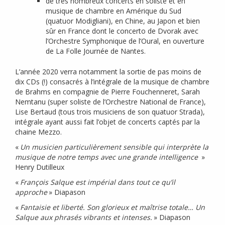
de très nombreux concerts en soliste et en
musique de chambre en Amérique du Sud
(quatuor Modigliani), en Chine, au Japon et bien
sûr en France dont le concerto de Dvorak avec
l’Orchestre Symphonique de l’Oural, en ouverture
de La Folle Journée de Nantes.
L’année 2020 verra notamment la sortie de pas moins de
dix CDs (!) consacrés à l’intégrale de la musique de chambre
de Brahms en compagnie de Pierre Fouchenneret, Sarah
Nemtanu (super soliste de l’Orchestre National de France),
Lise Bertaud (tous trois musiciens de son quatuor Strada),
intégrale ayant aussi fait l’objet de concerts captés par la
chaine Mezzo.
«
Un musicien particulièrement sensible qui interprète la
musique de notre temps avec une grande intelligence
»
Henry Dutilleux
«
François Salque est impérial dans tout ce qu’il
approche
» Diapason
«
Fantaisie et liberté. Son glorieux et maîtrise totale… Un
Salque aux phrasés vibrants et intenses.
» Diapason