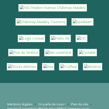
Mentions légales
•
On parle de nous
!
•
Plan du site
•
Design//Conception//Réalisation
SPIP
//Comme toujours