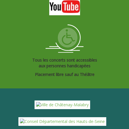
Tous les concerts sont accessibles
aux personnes handicapées
Placement libre sauf au Théâtre