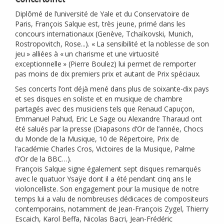
Diplômé de l’université de Yale et du Conservatoire de
Paris, François Salque est, très jeune, primé dans les
concours internationaux (Genève, Tchaïkovski, Munich,
Rostropovitch, Rose...). «
La sensibilité et la noblesse de son
jeu
» alliées à «
un charisme et une virtuosité
exceptionnelle
» (Pierre Boulez) lui permet de remporter
pas moins de dix premiers prix et autant de Prix spéciaux.
Ses concerts l’ont déjà mené dans plus de soixante-dix pays
et ses disques en soliste et en musique de chambre
partagés avec des musiciens tels que Renaud Capuçon,
Emmanuel Pahud, Eric Le Sage ou Alexandre Tharaud ont
été salués par la presse (Diapasons d’Or de l’année, Chocs
du Monde de la Musique, 10 de Répertoire, Prix de
l’académie Charles Cros, Victoires de la Musique, Palme
d’Or de la
BBC
…).
François Salque signe également sept disques remarqués
avec le quatuor Ysaÿe dont il a été pendant cinq ans le
violoncelliste. Son engagement pour la musique de notre
temps lui a valu de nombreuses dédicaces de compositeurs
contemporains, notamment de Jean-François Zygel, Thierry
Escaich, Karol Beffa, Nicolas Bacri, Jean-Frédéric