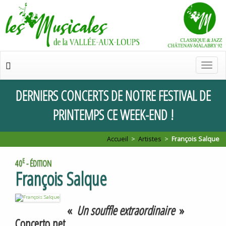
Chan
de
navig
DERNIERS
CONCERTS
DE
NOTRE
FESTIVAL
DE
PRINTEMPS
CE
WEEK
-
END
!
Accueil
>
Artistes
>
François Salque
E
40
- ÉDITION
François Salque
«
Un souffle extraordinaire
»
Concerto.net