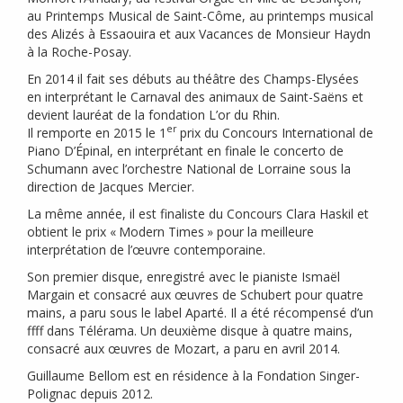
au Printemps Musical de Saint-Côme, au printemps musical
des Alizés à Essaouira et aux Vacances de Monsieur Haydn
à la Roche-Posay.
En 2014 il fait ses débuts au théâtre des Champs-Elysées
en interprétant le Carnaval des animaux de Saint-Saëns et
devient lauréat de la fondation L’or du Rhin.
er
Il remporte en 2015 le 1
prix du Concours International de
Piano D’Épinal, en interprétant en finale le concerto de
Schumann avec l’orchestre National de Lorraine sous la
direction de Jacques Mercier.
La même année, il est finaliste du Concours Clara Haskil et
obtient le prix «
Modern Times
» pour la meilleure
interprétation de l’œuvre contemporaine.
Son premier disque, enregistré avec le pianiste Ismaël
Margain et consacré aux œuvres de Schubert pour quatre
mains, a paru sous le label Aparté. Il a été récompensé d’un
ffff dans Télérama. Un deuxième disque à quatre mains,
consacré aux œuvres de Mozart, a paru en avril 2014.
Guillaume Bellom est en résidence à la Fondation Singer-
Polignac depuis 2012.