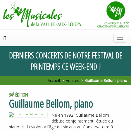
Chan
de
navig
DERNIERS
CONCERTS
DE
NOTRE
FESTIVAL
DE
PRINTEMPS
CE
WEEK
-
END
!
Accueil
>
Artistes
>
Guillaume Bellom, piano
E
34
ÉDITION
Guillaume Bellom, piano
Né en 1992, Guillaume Bellom
débute conjointement l’étude du
piano et du violon à l’âge de six ans au Conservatoire à