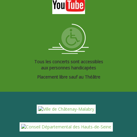
Tous les concerts sont accessibles
aux personnes handicapées
Placement libre sauf au Théâtre