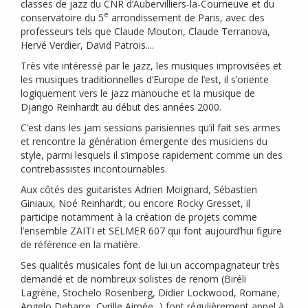
classes de jazz du
CNR
d’Aubervilliers-la-Courneuve et du
e
conservatoire du 5
arrondissement de Paris, avec des
professeurs tels que Claude Mouton, Claude Terranova,
Hervé Verdier, David Patrois....
Très vite intéressé par le jazz, les musiques improvisées et
les musiques traditionnelles d’Europe de l’est, il s’oriente
logiquement vers le jazz manouche et la musique de
Django Reinhardt au début des années 2000.
C’est dans les jam sessions parisiennes qu’il fait ses armes
et rencontre la génération émergente des musiciens du
style, parmi lesquels il s’impose rapidement comme un des
contrebassistes incontournables.
Aux côtés des guitaristes Adrien Moignard, Sébastien
Giniaux, Noé Reinhardt, ou encore Rocky Gresset, il
participe notamment à la création de projets comme
l’ensemble
ZAITI
et
SELMER
607 qui font aujourd’hui figure
de référence en la matière.
Ses qualités musicales font de lui un accompagnateur très
demandé et de nombreux solistes de renom (Biréli
Lagrène, Stochelo Rosenberg, Didier Lockwood, Romane,
Angelo Debarre, Cyrille Aimée...) font régulièrement appel à