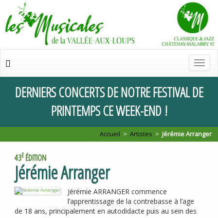
Chan
de
navig
DERNIERS
CONCERTS
DE
NOTRE
FESTIVAL
DE
PRINTEMPS
CE
WEEK
-
END
!
Accueil
>
Artistes
>
Jérémie Arranger
E
43
ÉDITION
Jérémie Arranger
Jérémie
ARRANGER
commence
l’apprentissage de la contrebasse à l’age
de 18 ans, principalement en autodidacte puis au sein des