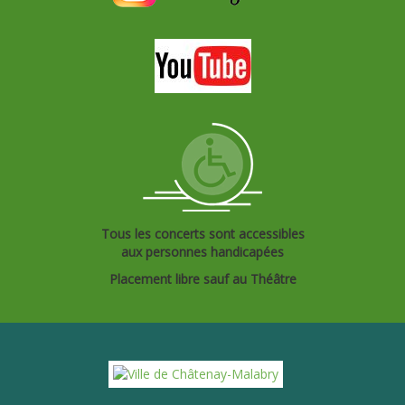
Tous les concerts sont accessibles
aux personnes handicapées
Placement libre sauf au Théâtre