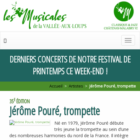
Chan
de
navig
DERNIERS
CONCERTS
DE
NOTRE
FESTIVAL
DE
PRINTEMPS
CE
WEEK
-
END
!
Accueil
>
Artistes
>
Jérôme Pouré, trompette
E
35
ÉDITION
Jérôme Pouré, trompette
Né en 1979, Jérôme Pouré débute
très jeune la trompette au sein d’une
des nombreuses harmonies du nord de la France. Il intègre