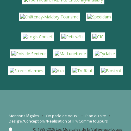
Mentions légales
•
On parle de nous
!
•
Plan du site
•
Design//Conception//Réalisation
SPIP
//Comme toujours
© 1983-2026 Les Musicales de la Vallée-aux-Loups