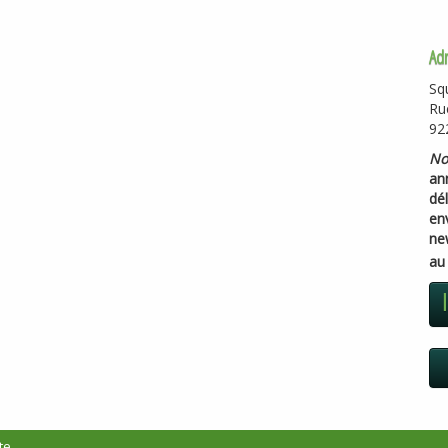
Ad
Sq
Ru
92
No
ann
dél
en
ne
a
te