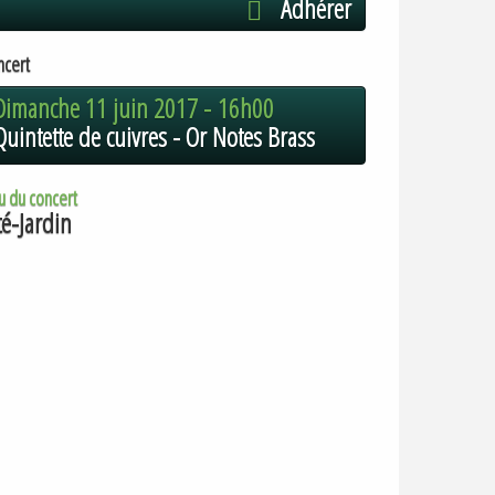
Adhérer
ncert
Dimanche 11 juin 2017 -
16h00
Quintette de cuivres - Or Notes Brass
u du concert
té-Jardin