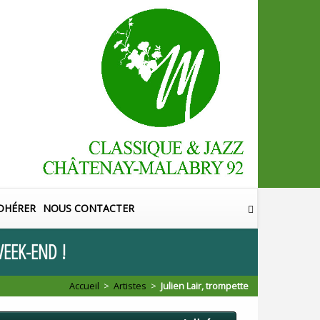
DHÉRER
NOUS CONTACTER
EEK
-
END
!
Accueil
>
Artistes
>
Julien Lair, trompette