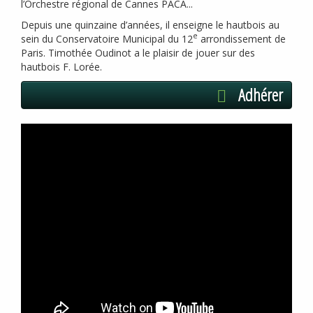
l’Orchestre régional de Cannes
PACA
...
Depuis une quinzaine d’années, il enseigne le hautbois au
e
sein du Conservatoire Municipal du 12
arrondissement de
Paris. Timothée Oudinot a le plaisir de jouer sur des
hautbois F. Lorée.
Adhérer