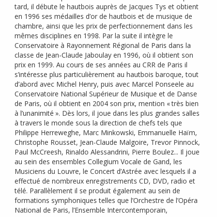
tard, il débute le hautbois auprès de Jacques Tys et obtient
en 1996 ses médailles d’or de hautbois et de musique de
chambre, ainsi que les prix de perfectionnement dans les
mêmes disciplines en 1998. Par la suite il intègre le
Conservatoire à Rayonnement Régional de Paris dans la
classe de Jean-Claude Jaboulay en 1996, où il obtient son
prix en 1999. Au cours de ses années au
CRR
de Paris il
s’intéresse plus particulièrement au hautbois baroque, tout
d’abord avec Michel Henry, puis avec Marcel Ponseele au
Conservatoire National Supérieur de Musique et de Danse
de Paris, où il obtient en 2004 son prix, mention «
très bien
à l’unanimité
». Dès lors, il joue dans les plus grandes salles
à travers le monde sous la direction de chefs tels que
Philippe Herreweghe, Marc Minkowski, Emmanuelle Haïm,
Christophe Rousset, Jean-Claude Malgoire, Trevor Pinnock,
Paul McCreesh, Rinaldo Alessandrini, Pierre Boulez... Il joue
au sein des ensembles Collegium Vocale de Gand, les
Musiciens du Louvre, le Concert d’Astrée avec lesquels il a
effectué de nombreux enregistrements
CD
,
DVD
, radio et
télé. Parallèlement il se produit également au sein de
formations symphoniques telles que l’Orchestre de l’Opéra
National de Paris, l’Ensemble Intercontemporain,