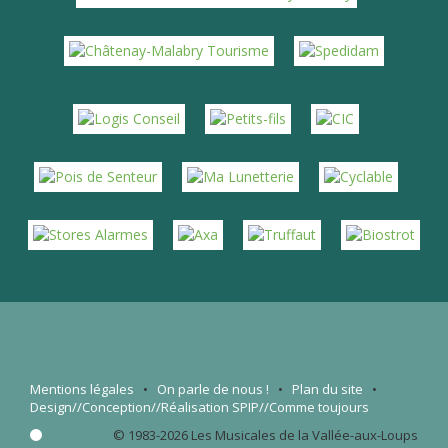
Mentions légales
•
On parle de nous
!
•
Plan du site
•
Design//Conception//Réalisation
SPIP
//Comme toujours
© 1983-2026 Les Musicales de la Vallée-aux-Loups