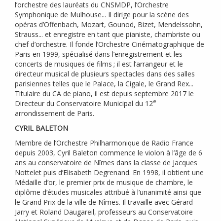
l’orchestre des lauréats du
CNSMDP
, l’Orchestre
Symphonique de Mulhouse... Il dirige pour la scène des
opéras d’Offenbach, Mozart, Gounod, Bizet, Mendelssohn,
Strauss... et enregistre en tant que pianiste, chambriste ou
chef d’orchestre. Il fonde l’Orchestre Cinématographique de
Paris en 1999, spécialisé dans l’enregistrement et les
concerts de musiques de films
; il est l’arrangeur et le
directeur musical de plusieurs spectacles dans des salles
parisiennes telles que le Palace, la Cigale, le Grand Rex...
Titulaire du
CA
de piano, il est depuis septembre 2017 le
e
Directeur du Conservatoire Municipal du 12
arrondissement de Paris.
CYRIL
BALETON
Membre de l’Orchestre Philharmonique de Radio France
depuis 2003, Cyril Baleton commence le violon à l’âge de 6
ans au conservatoire de Nîmes dans la classe de Jacques
Nottelet puis d’Elisabeth Degrenand. En 1998, il obtient une
Médaille d’or, le premier prix de musique de chambre, le
diplôme d’études musicales attribué à l’unanimité ainsi que
le Grand Prix de la ville de Nîmes. Il travaille avec Gérard
Jarry et Roland Daugareil, professeurs au Conservatoire