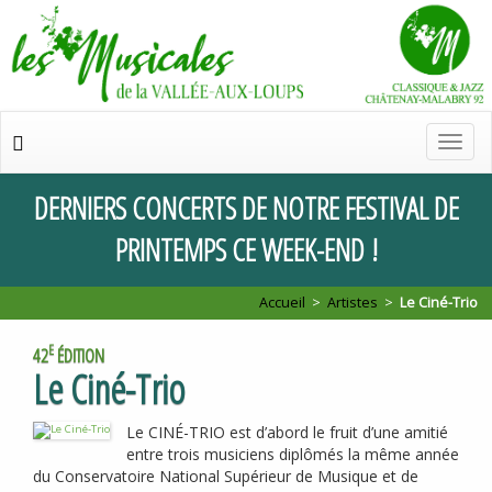
Chan
de
navig
DERNIERS
CONCERTS
DE
NOTRE
FESTIVAL
DE
PRINTEMPS
CE
WEEK
-
END
!
Accueil
>
Artistes
>
Le Ciné-Trio
E
42
ÉDITION
Le Ciné-Trio
Le
CIN
É-
TRIO
est d’abord le fruit d’une amitié
entre trois musiciens diplômés la même année
du Conservatoire National Supérieur de Musique et de