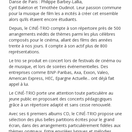
Danse de Paris : Philippe Barbey-Lallia,
Cyril Baleton et Timothée Oudinot. Leur passion commune
pour la musique de film les a incités à créer cet ensemble
alors qu’ils étaient encore étudiants.
Depuis, le
CIN
É-
TRIO
compte à son répertoire près de 500
arrangements inédits de thèmes parmi les plus célèbres
composés pour le cinéma, allant des films des années
trente à nos jours. Il compte à son actif plus de 800
représentations.
Le trio se produit en concert lors de festivals de cinéma ou
de musique, et lors de soirées événementielles. Des
entreprises comme
BNP
-Paribas, Axa, Exxon, Valeo,
American Express,
HEC
, Epargne Actuelle... ont déjà fait
appel à lui.
Le
CIN
É-
TRIO
porte une attention toute particulière au
jeune public en proposant des concerts pédagogiques
grâce à un répertoire adapté et sans cesse renouvelé.
Avec ses 6 premiers albums
CD
, le
CIN
É-
TRIO
propose une
sélection des plus belles partitions écrites pour le grand
écran, dans des arrangements particulièrement fidèles aux
thèmes originaux. Entre envolées lyriques et mélodies