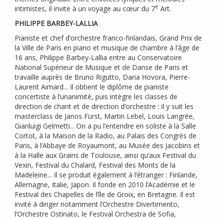
e
intimistes, il invite à un voyage au cœur du 7
Art.
PHILIPPE
BARBEY
-
LALLIA
Pianiste et chef d’orchestre franco-finlandais, Grand Prix de
la Ville de Paris en piano et musique de chambre à l’âge de
16 ans, Philippe Barbey-Lallia entre au Conservatoire
National Supérieur de Musique et de Danse de Paris et
travaille auprès de Bruno Rigutto, Daria Hovora, Pierre-
Laurent Aimard... Il obtient le diplôme de pianiste
concertiste à l’unanimité, puis intègre les classes de
direction de chant et de direction d’orchestre : il y suit les
masterclass de Janos Fürst, Martin Lebel, Louis Langrée,
Gianluigi Gelmetti... On a pu l’entendre en soliste à la Salle
Cortot, à la Maison de la Radio, au Palais des Congrès de
Paris, à l’Abbaye de Royaumont, au Musée des Jacobins et
à la Halle aux Grains de Toulouse, ainsi qu’aux Festival du
Vexin, Festival du Chalard, Festival des Monts de la
Madeleine... Il se produit également à l’étranger : Finlande,
Allemagne, Italie, Japon. Il fonde en 2010 l’Académie et le
Festival des Chapelles de l’île de Groix, en Bretagne. Il est
invité à diriger notamment l’Orchestre Divertimento,
l’Orchestre Ostinato, le Festival Orchestra de Sofia,