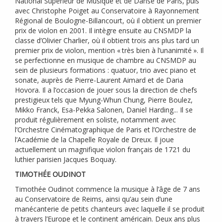
National Supérieur de Musique et de Danse de Paris, puis
avec Christophe Poiget au Conservatoire à Rayonnement
Régional de Boulogne-Billancourt, où il obtient un premier
prix de violon en 2001. Il intègre ensuite au
CNSMDP
la
classe d’Olivier Charlier, où il obtient trois ans plus tard un
premier prix de violon, mention «
très bien à l’unanimité
». Il
se perfectionne en musique de chambre au
CNSMDP
au
sein de plusieurs formations : quatuor, trio avec piano et
sonate, auprès de Pierre-Laurent Aimard et de Daria
Hovora. Il a l’occasion de jouer sous la direction de chefs
prestigieux tels que Myung-Whun Chung, Pierre Boulez,
Mikko Franck, Esa-Pekka Salonen, Daniel Harding... Il se
produit régulièrement en soliste, notamment avec
l’Orchestre Cinématographique de Paris et l’Orchestre de
l’Académie de la Chapelle Royale de Dreux. Il joue
actuellement un magnifique violon français de 1721 du
luthier parisien Jacques Boquay.
TIMOTH
ÉE
OUDINOT
Timothée Oudinot commence la musique à l’âge de 7 ans
au Conservatoire de Reims, ainsi qu’au sein d’une
manécanterie de petits chanteurs avec laquelle il se produit
à travers l’Europe et le continent américain. Deux ans plus