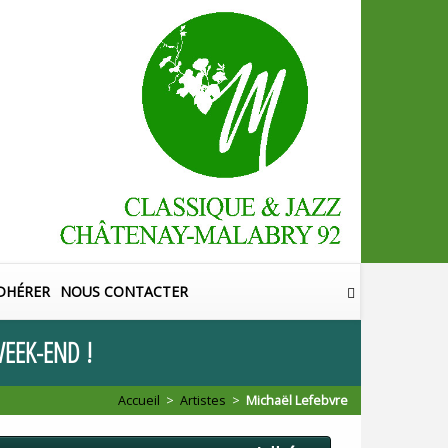
DHÉRER
NOUS CONTACTER
EEK
-
END
!
Accueil
>
Artistes
>
Michaël Lefebvre