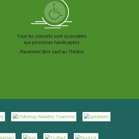
Tous les concerts sont accessibles
aux personnes handicapées
Placement libre sauf au Théâtre