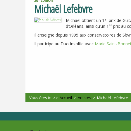
Michaël Lefebvre
er
Michaël obtient un 1
prix de Guit
er
d’Orléans, ainsi qu’un 1
prix au c
Il enseigne depuis 1995 aux conservatoires de Sèvr
Il participe au Duo Insolite avec
Marie Saint-Bonne
Vous êtes ici >>
Accueil
>
Artistes
>
Michaël Lefebvre