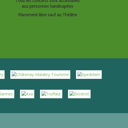
Tous les concerts sont accessibles
aux personnes handicapées
Placement libre sauf au Théâtre