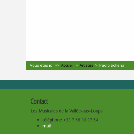
Vous êtes ici >>
Accueil
>
Artistes
>
Paolo Schena
Contact
Les Musicales de la Vallée-aux-Loups
téléphone
+33 7 68 86 07 54
mail