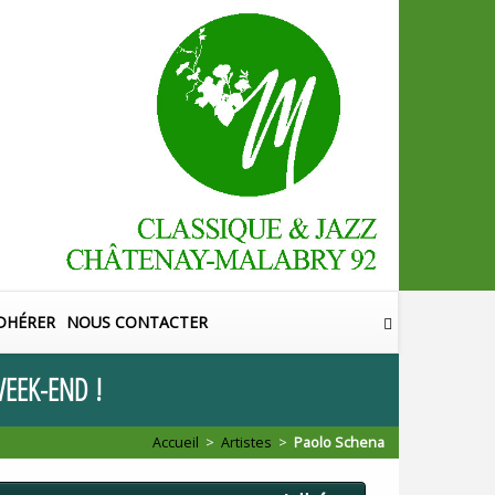
DHÉRER
NOUS CONTACTER
EEK
-
END
!
Accueil
>
Artistes
>
Paolo Schena