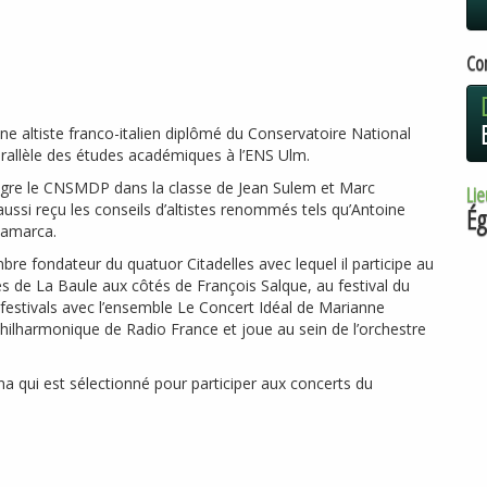
Co
e altiste franco-italien diplômé du Conservatoire National
arallèle des études académiques à l’
ENS
Ulm.
ègre le
CNSMDP
dans la classe de Jean Sulem et Marc
Lie
ussi reçu les conseils d’altistes renommés tels qu’Antoine
Ég
Lamarca.
 fondateur du quatuor Citadelles avec lequel il participe au
es de La Baule aux côtés de François Salque, au festival du
 festivals avec l’ensemble Le Concert Idéal de Marianne
e philharmonique de Radio France et joue au sein de l’orchestre
tna qui est sélectionné pour participer aux concerts du