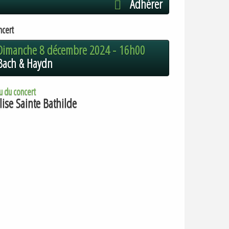
Adhérer
ncert
Dimanche 8 décembre 2024 -
16h00
Bach & Haydn
u du concert
lise Sainte Bathilde