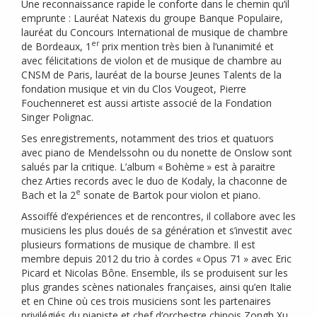
Une reconnaissance rapide le conforte dans le chemin qu’il
emprunte : Lauréat Natexis du groupe Banque Populaire,
lauréat du Concours International de musique de chambre
er
de Bordeaux, 1
prix mention très bien à l’unanimité et
avec félicitations de violon et de musique de chambre au
CNSM
de Paris, lauréat de la bourse Jeunes Talents de la
fondation musique et vin du Clos Vougeot, Pierre
Fouchenneret est aussi artiste associé de la Fondation
Singer Polignac.
Ses enregistrements, notamment des trios et quatuors
avec piano de Mendelssohn ou du nonette de Onslow sont
salués par la critique. L’album «
Bohème
» est à paraitre
chez Arties records avec le duo de Kodaly, la chaconne de
e
Bach et la 2
sonate de Bartok pour violon et piano.
Assoiffé d’expériences et de rencontres, il collabore avec les
musiciens les plus doués de sa génération et s’investit avec
plusieurs formations de musique de chambre. Il est
membre depuis 2012 du trio à cordes «
Opus 71
» avec Eric
Picard et Nicolas Bône. Ensemble, ils se produisent sur les
plus grandes scènes nationales françaises, ainsi qu’en Italie
et en Chine où ces trois musiciens sont les partenaires
privilégiés du pianiste et chef d’orchestre chinois Zongh Xu.