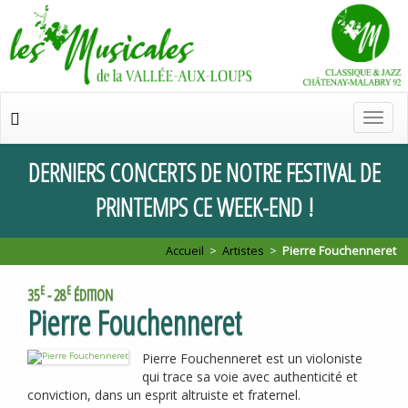
Chan
de
navig
DERNIERS
CONCERTS
DE
NOTRE
FESTIVAL
DE
PRINTEMPS
CE
WEEK
-
END
!
Accueil
>
Artistes
>
Pierre Fouchenneret
E
E
35
- 28
ÉDITION
Pierre Fouchenneret
Pierre Fouchenneret est un violoniste
qui trace sa voie avec authenticité et
conviction, dans un esprit altruiste et fraternel.