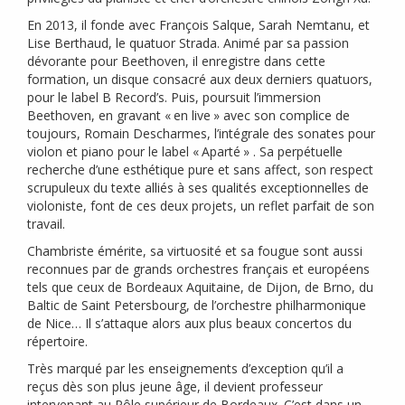
En 2013, il fonde avec François Salque, Sarah Nemtanu, et
Lise Berthaud, le quatuor Strada. Animé par sa passion
dévorante pour Beethoven, il enregistre dans cette
formation, un disque consacré aux deux derniers quatuors,
pour le label B Record’s. Puis, poursuit l’immersion
Beethoven, en gravant «
en live
» avec son complice de
toujours, Romain Descharmes, l’intégrale des sonates pour
violon et piano pour le label «
Aparté
» . Sa perpétuelle
recherche d’une esthétique pure et sans affect, son respect
scrupuleux du texte alliés à ses qualités exceptionnelles de
violoniste, font de ces deux projets, un reflet parfait de son
travail.
Chambriste émérite, sa virtuosité et sa fougue sont aussi
reconnues par de grands orchestres français et européens
tels que ceux de Bordeaux Aquitaine, de Dijon, de Brno, du
Baltic de Saint Petersbourg, de l’orchestre philharmonique
de Nice… Il s’attaque alors aux plus beaux concertos du
répertoire.
Très marqué par les enseignements d’exception qu’il a
reçus dès son plus jeune âge, il devient professeur
intervenant au Pôle supérieur de Bordeaux. C’est dans un