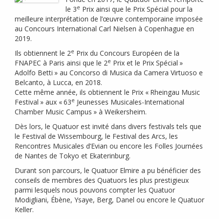
e
le 3
Prix ainsi que le Prix Spécial pour la
meilleure interprétation de l’œuvre contemporaine imposée
au Concours International Carl Nielsen à Copenhague en
2019.
e
Ils obtiennent le 2
Prix du Concours Européen de la
e
FNAPEC
à Paris ainsi que le 2
Prix et le Prix Spécial
»
Adolfo Betti
» au Concorso di Musica da Camera Virtuoso e
Belcanto, à Lucca, en 2018.
Cette même année, ils obtiennent le Prix «
Rheingau Music
e
Festival
» aux «
63
Jeunesses Musicales-International
Chamber Music Campus
» à Weikersheim.
Dès lors, le Quatuor est invité dans divers festivals tels que
le Festival de Wissembourg, le Festival des Arcs, les
Rencontres Musicales d’Evian ou encore les Folles Journées
de Nantes de Tokyo et Ekaterinburg.
Durant son parcours, le Quatuor Elmire a pu bénéficier des
conseils de membres des Quatuors les plus prestigieux
parmi lesquels nous pouvons compter les Quatuor
Modigliani, Ébène, Ysaye, Berg, Danel ou encore le Quatuor
Keller.