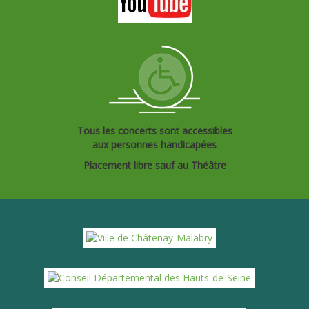
Tous les concerts sont accessibles
aux personnes handicapées
Placement libre sauf au Théâtre