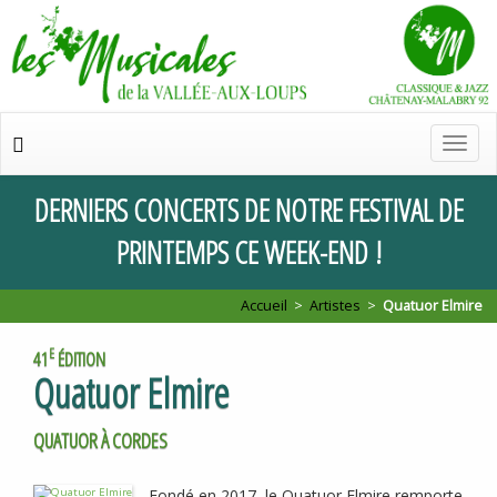
Chan
de
navig
DERNIERS
CONCERTS
DE
NOTRE
FESTIVAL
DE
PRINTEMPS
CE
WEEK
-
END
!
Accueil
>
Artistes
>
Quatuor Elmire
E
41
ÉDITION
Quatuor Elmire
QUATUOR À CORDES
Fondé en 2017, le Quatuor Elmire remporte