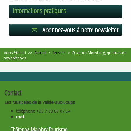
Informations pratiques
Abonnez-vous à notre newsletter
Vous êtes ici >>
Accueil
>
Artistes
>
Quatuor Morphing, quatuor de
saxophones
Contact
Les Musicales de la Vallée-aux-Loups
téléphone
+33 7 68 86 07 54
mail
Châtenay-Malabry Tourisme