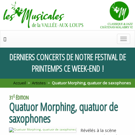
Chan
de
navig
DERNIERS
CONCERTS
DE
NOTRE
FESTIVAL
DE
PRINTEMPS
CE
WEEK
-
END
!
Accueil
>
Artistes
>
Quatuor Morphing, quatuor de saxophones
E
31
ÉDITION
Quatuor Morphing, quatuor de
saxophones
Révélés à la scène