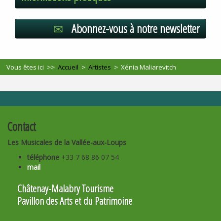
Abonnez-vous à notre newsletter
Vous êtes ici >>
Accueil
>
Artistes
>
Xénia Maliarevitch
Contact
Les Musicales de la Vallée-aux-Loups
téléphone
+33 7 68 86 07 54
mail
Châtenay-Malabry Tourisme
Pavillon des Arts et du Patrimoine