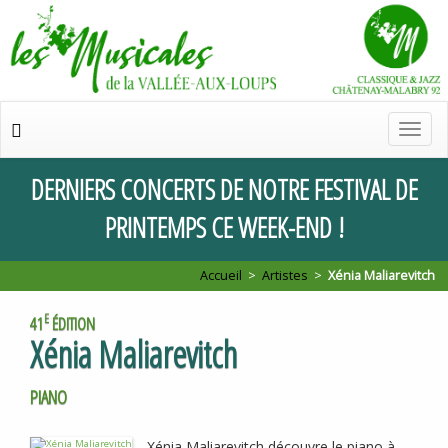
Chan
de
navig
DERNIERS
CONCERTS
DE
NOTRE
FESTIVAL
DE
PRINTEMPS
CE
WEEK
-
END
!
Accueil
>
Artistes
>
Xénia Maliarevitch
E
41
ÉDITION
Xénia Maliarevitch
PIANO
Xénia Maliarevitch découvre le piano à