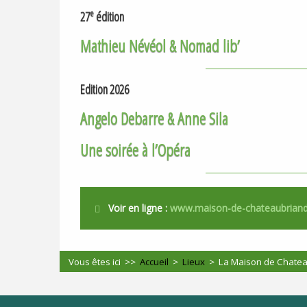
e
27
édition
Mathieu Névéol & Nomad lib’
Edition 2026
Angelo Debarre & Anne Sila
Une soirée à l’Opéra
Voir en ligne :
www.maison-de-chateaubriand
Vous êtes ici >>
Accueil
>
Lieux
>
La Maison de Chatea