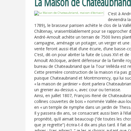
La Maison de Chateaubriand,
C’est à Andr
deviendra l
1789), le brasseur parisien achète le clos de la Va
Châtenay, vraisemblablement pour se rapprocher d
André-Arnoult achète un terrain de 7500 livres plant
campagne, aménage un potager, un verger et une piè
vente feront aussi état d’une écurie, d’une basse-co
C’est, dit-on pour abriter la fuite de Louis
XVI
et de 
Arnoult Atcloque, ardent défenseur de la famille roy
bureau de Chateaubriand que la Tour Velléda est res
Cette première construction de la maison n’a pas 
puisque Chateaubriand et Montmorency, qui lui suc
«
la maison de jardinier
» dont parlera Chateaubri
un grenier au-dessus
», avec cour ou terrasse.
Ainsi, en juillet 1807, François-René de Chateaubria
collines couvertes de bois
» nommée Vallée-aux-loups
en «
un temple de nymphe dans un jardin de Thessa
Il y passera dix ans, se consacrant aussi bien à l
propriété, qu’il aimait beaucoup (“de toutes les ch
que je regrette”) écrira-t-il dix ans plus tard. Il fa
arbres : [ces arbres], “ je les ai choisis autant que j’