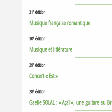
e
31
édition
Musique française romantique
e
30
édition
Musique et littérature
e
29
édition
Concert «
Est
»
e
28
édition
Gaelle
SOLAL
: «
Açaï
», une guitare au Br