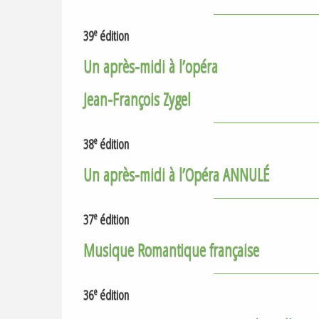
e
39
édition
Un après-midi à l’opéra
Jean-François Zygel
e
38
édition
Un après-midi à l’Opéra
ANNUL
É
e
37
édition
Musique Romantique française
e
36
édition