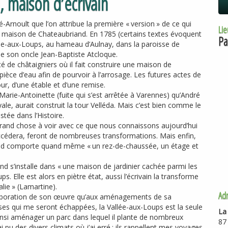
 maison d’écrivain
é-Arnoult que l’on attribue la première «
version
» de ce qui
Lie
a maison de Chateaubriand. En 1785 (certains textes évoquent
Pa
llée-aux-Loups, au hameau d’Aulnay, dans la paroisse de
e son oncle Jean-Baptiste Atcloque.
é de châtaigniers où il fait construire une maison de
ce d’eau afin de pourvoir à l’arrosage. Les futures actes de
ur, d’une étable et d’une remise.
Marie-Antoinette (fuite qui s’est arrêtée à Varennes) qu’André
ale, aurait construit la tour Velléda. Mais c’est bien comme le
tée dans l’Histoire.
grand chose à voir avec ce que nous connaissons aujourd’hui
cédera, feront de nombreuses transformations. Mais enfin,
and comporte quand même «
un rez-de-chaussée, un étage et
nd s’installe dans «
une maison de jardinier cachée parmi les
. Elle est alors en piètre état, aussi l’écrivain la transforme
lie
» (Lamartine).
Ad
’élaboration de son œuvre qu’aux aménagements de sa
oses qui me seront échappées, la Vallée-aux-Loups est la seule
La
it ainsi aménager un parc dans lequel il plante de nombreux
87
ai pu des divers climats où j’ai erré
; ils rappellent mes voyages