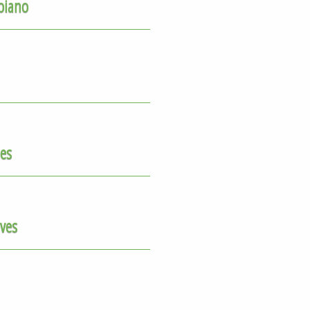
piano
es
ives