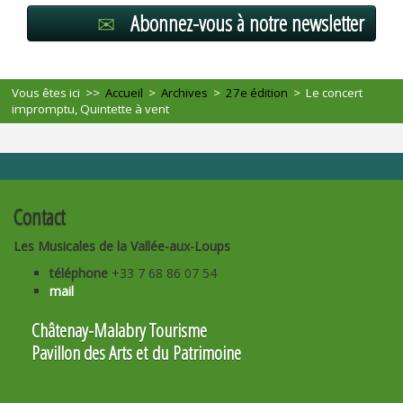
Abonnez-vous à notre newsletter
Vous êtes ici >>
Accueil
>
Archives
>
27e édition
>
Le concert
impromptu, Quintette à vent
Contact
Les Musicales de la Vallée-aux-Loups
téléphone
+33 7 68 86 07 54
mail
Châtenay-Malabry Tourisme
Pavillon des Arts et du Patrimoine