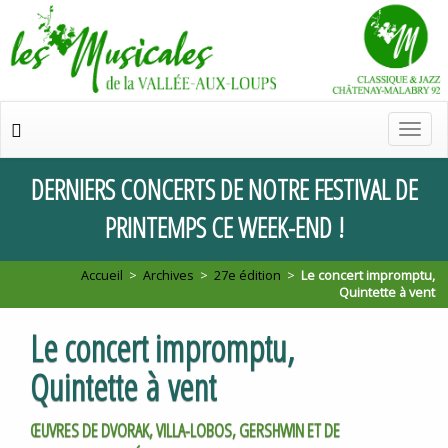
Chan
de
navig
DERNIERS
CONCERTS
DE
NOTRE
FESTIVAL
DE
PRINTEMPS
CE
WEEK
-
END
!
Accueil
>
Archives
>
27e édition
>
Le concert impromptu,
Quintette à vent
Le concert impromptu,
Quintette à vent
ŒUVRES DE DVORAK, VILLA-LOBOS, GERSHWIN ET DE