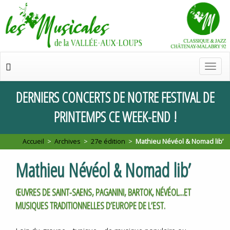
Chan
de
navig
DERNIERS
CONCERTS
DE
NOTRE
FESTIVAL
DE
PRINTEMPS
CE
WEEK
-
END
!
Accueil
>
Archives
>
27e édition
>
Mathieu Névéol & Nomad lib’
Mathieu Névéol & Nomad lib’
ŒUVRES DE SAINT-SAENS, PAGANINI, BARTOK, NÉVÉOL...ET
MUSIQUES TRADITIONNELLES D’EUROPE DE L’EST.