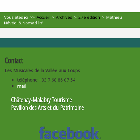
Vous êtes ici >>
Accueil
>
Archives
>
27e édition
>
Mathieu
Névéol & Nomad lib’
Contact
Les Musicales de la Vallée-aux-Loups
téléphone
+33 7 68 86 07 54
mail
Châtenay-Malabry Tourisme
Pavillon des Arts et du Patrimoine