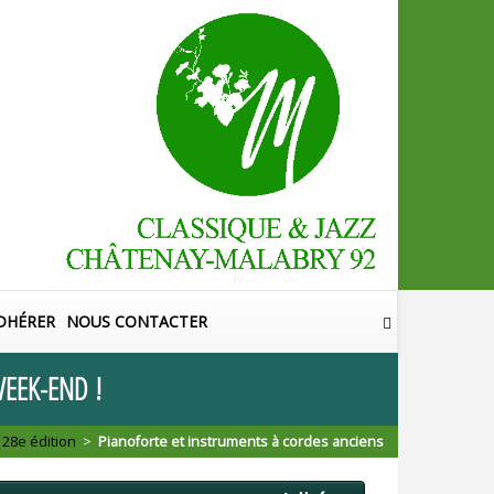
DHÉRER
NOUS CONTACTER
EEK
-
END
!
>
28e édition
>
Pianoforte et instruments à cordes anciens