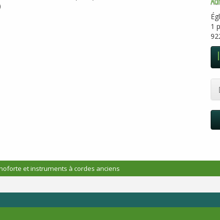
Ad
)
Égl
1 p
92
noforte et instruments à cordes anciens