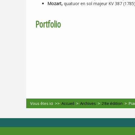
Mozart,
quatuor en sol majeur
KV
387 (1785
Portfolio
Vous êtes ici >>
Accueil
>
Archives
>
28e édition
>
Pia