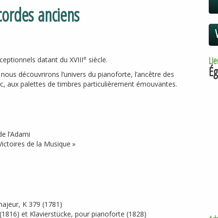
cordes anciens
Lie
e
xceptionnels datant du
XVIII
siècle.
Ég
nous découvrirons l’univers du pianoforte, l’ancêtre des
ic, aux palettes de timbres particulièrement émouvantes.
 de l’Adami
Victoires de la Musique
»
majeur, K 379 (1781)
(1816) et Klavierstücke, pour pianoforte (1828)