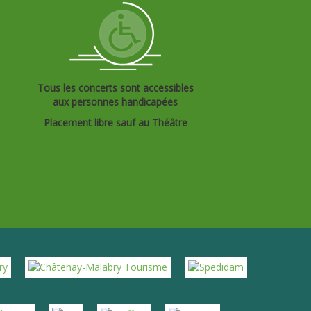
Tous les concerts sont accessibles
aux personnes handicapées
Placement libre sauf au Théâtre