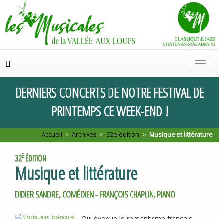
Chan
de
navig
DERNIERS
CONCERTS
DE
NOTRE
FESTIVAL
DE
PRINTEMPS
CE
WEEK
-
END
!
Accueil
>
Archives
>
32e édition
>
Musique et littérature
E
32
ÉDITION
Musique et littérature
DIDIER SANDRE, COMÉDIEN - FRANÇOIS CHAPLIN, PIANO
Qui évoque le romantisme français,