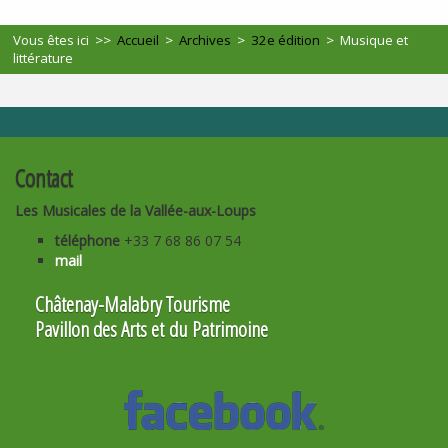
Vous êtes ici >>
Accueil
>
Archives
>
32e édition
>
Musique et
littérature
Contact
Les Musicales de la Vallée-aux-Loups
téléphone
+33 7 68 86 07 54
mail
Châtenay-Malabry Tourisme
Pavillon des Arts et du Patrimoine