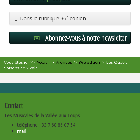
e
Dans la rubrique 36
édition
Abonnez-vous à notre newsletter
Vous êtes ici >>
Accueil
>
Archives
>
36e édition
>
Les Quatre
Saisons de Vivaldi
Contact
Les Musicales de la Vallée-aux-Loups
téléphone
+33 7 68 86 07 54
mail