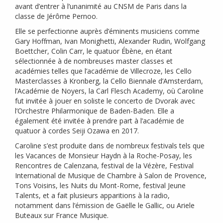
avant d’entrer à l’unanimité au
CNSM
de Paris dans la
classe de Jérôme Pernoo.
Elle se perfectionne auprès d’éminents musiciens comme
Gary Hoffman, Ivan Monighetti, Alexander Rudin, Wolfgang
Boettcher, Colin Carr, le quatuor Ébène, en étant
sélectionnée à de nombreuses master classes et
académies telles que l’académie de Villecroze, les Cello
Masterclasses à Kronberg, la Cello Biennale d’Amsterdam,
l’Académie de Noyers, la Carl Flesch Academy, où Caroline
fut invitée à jouer en soliste le concerto de Dvorak avec
l’Orchestre Philarmonique de Baden-Baden. Elle a
également été invitée à prendre part à l’académie de
quatuor à cordes Seiji Ozawa en 2017.
Caroline s’est produite dans de nombreux festivals tels que
les Vacances de Monsieur Haydn à la Roche-Posay, les
Rencontres de Calenzana, festival de la Vézère, Festival
International de Musique de Chambre à Salon de Provence,
Tons Voisins, les Nuits du Mont-Rome, festival Jeune
Talents, et a fait plusieurs apparitions à la radio,
notamment dans l’émission de Gaëlle le Gallic, ou Ariele
Buteaux sur France Musique.