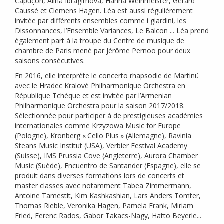
Capuçon, Alina Ibragimova, Hanna Weinmeister, Gérard
Caussé et Clemens Hagen. Léa est aussi régulièrement
invitée par différents ensembles comme i giardini, les
Dissonnances, l’Ensemble Variances, Le Balcon ... Léa prend
également part à la troupe du Centre de musique de
chambre de Paris mené par Jérôme Pernoo pour deux
saisons consécutives.
En 2016, elle interprète le concerto rhapsodie de Martinü
avec le Hradec Kralové Philharmonique Orchestra en
République Tchèque et est invitée par l’Armenian
Philharmonique Orchestra pour la saison 2017/2018.
Sélectionnée pour participer à de prestigieuses académies
internationales comme Krzyzowa Music for Europe
(Pologne), Kronberg «
Cello Plus
» (Allemagne), Ravinia
Steans Music Institut (
USA
), Verbier Festival Academy
(Suisse),
IMS
Prussia Cove (Angleterre), Aurora Chamber
Music (Suède), Encuentro de Santander (Espagne), elle se
produit dans diverses formations lors de concerts et
master classes avec notamment Tabea Zimmermann,
Antoine Tamestit, Kim Kashkashian, Lars Anders Tomter,
Thomas Rieble, Veronika Hagen, Pamela Frank, Miriam
Fried, Ferenc Rados, Gabor Takacs-Nagy, Hatto Beyerle...