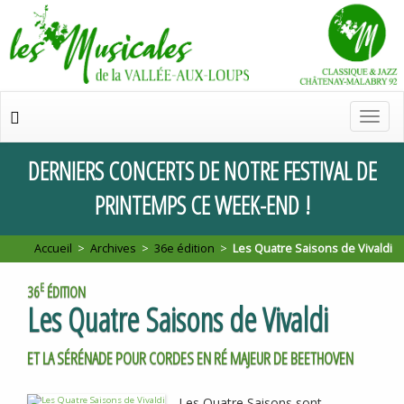
Chan
de
navig
DERNIERS
CONCERTS
DE
NOTRE
FESTIVAL
DE
PRINTEMPS
CE
WEEK
-
END
!
Accueil
>
Archives
>
36e édition
>
Les Quatre Saisons de Vivaldi
E
36
ÉDITION
Les Quatre Saisons de Vivaldi
ET LA SÉRÉNADE POUR CORDES EN RÉ MAJEUR DE BEETHOVEN
Les Quatre Saisons sont