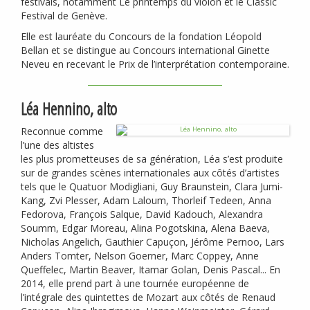
festivals, notamment Le printemps du violon et le Classic
Festival de Genève.
Elle est lauréate du Concours de la fondation Léopold
Bellan et se distingue au Concours international Ginette
Neveu en recevant le Prix de l’interprétation contemporaine.
Léa Hennino, alto
Reconnue comme
l’une des altistes
les plus prometteuses de sa génération, Léa s’est produite
sur de grandes scènes internationales aux côtés d’artistes
tels que le Quatuor Modigliani, Guy Braunstein, Clara Jumi-
Kang, Zvi Plesser, Adam Laloum, Thorleif Tedeen, Anna
Fedorova, François Salque, David Kadouch, Alexandra
Soumm, Edgar Moreau, Alina Pogotskina, Alena Baeva,
Nicholas Angelich, Gauthier Capuçon, Jérôme Pernoo, Lars
Anders Tomter, Nelson Goerner, Marc Coppey, Anne
Queffelec, Martin Beaver, Itamar Golan, Denis Pascal... En
2014, elle prend part à une tournée européenne de
l’intégrale des quintettes de Mozart aux côtés de Renaud