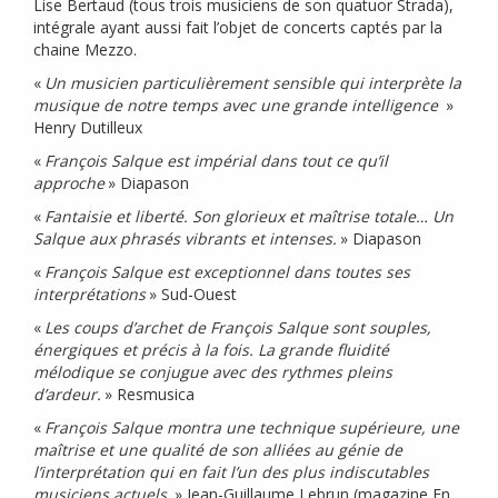
Lise Bertaud (tous trois musiciens de son quatuor Strada),
intégrale ayant aussi fait l’objet de concerts captés par la
chaine Mezzo.
«
Un musicien particulièrement sensible qui interprète la
musique de notre temps avec une grande intelligence
»
Henry Dutilleux
«
François Salque est impérial dans tout ce qu’il
approche
» Diapason
«
Fantaisie et liberté. Son glorieux et maîtrise totale… Un
Salque aux phrasés vibrants et intenses.
» Diapason
«
François Salque est exceptionnel dans toutes ses
interprétations
» Sud-Ouest
«
Les coups d’archet de François Salque sont souples,
énergiques et précis à la fois. La grande fluidité
mélodique se conjugue avec des rythmes pleins
d’ardeur.
» Resmusica
«
François Salque montra une technique supérieure, une
maîtrise et une qualité de son alliées au génie de
l’interprétation qui en fait l’un des plus indiscutables
musiciens actuels.
» Jean-Guillaume Lebrun (magazine En