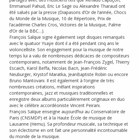
Emmanuel Pahud, Eric Le Sage ou Alexandre Tharaud ont
été salués par la presse (Diapasons d’Or de l’année, Chocs
du Monde de la Musique, 10 de Répertoire, Prix de
l’académie Charles Cros, Victoires de la Musique, Palme
d’Or de la
BBC
…).
François Salque signe également sept disques remarqués
avec le quatuor Ysaÿe dont il a été pendant cinq ans le
violoncelliste. Son engagement pour la musique de notre
temps lui a valu de nombreuses dédicaces de compositeurs
contemporains, notamment de Jean-François Zygel, Thierry
Escaich, Karol Beffa, Nicolas Bacri, Jean-Frédéric
Neuburger, Krystof Maratka, JeanBaptiste Robin ou encore
Bruno Mantovani. Il est également à l’origine de très
nombreuses créations, mêlant inspirations
contemporaines, jazz et musiques traditionnelles et
enregistre deux albums particulièrement originaux en duo
avec le célèbre accordéoniste Vincent Peirani.
François Salque enseigne aujourd’hui au Conservatoire de
Paris (
CNSMDP
) et à la Haute École de musique de
Lausanne (Hemu). Sa profondeur musicale, sa technique et
son éclectisme en ont fait une personnalité incontournable
du monde de la musique.