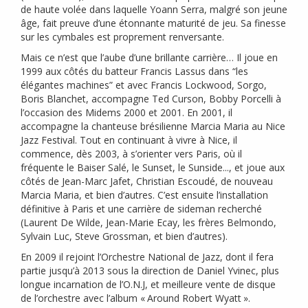
de haute volée dans laquelle Yoann Serra, malgré son jeune
âge, fait preuve d’une étonnante maturité de jeu. Sa finesse
sur les cymbales est proprement renversante.
Mais ce n’est que l’aube d’une brillante carrière… Il joue en
1999 aux côtés du batteur Francis Lassus dans “les
élégantes machines” et avec Francis Lockwood, Sorgo,
Boris Blanchet, accompagne Ted Curson, Bobby Porcelli à
l’occasion des Midems 2000 et 2001. En 2001, il
accompagne la chanteuse brésilienne Marcia Maria au Nice
Jazz Festival. Tout en continuant à vivre à Nice, il
commence, dès 2003, à s’orienter vers Paris, où il
fréquente le Baiser Salé, le Sunset, le Sunside..., et joue aux
côtés de Jean-Marc Jafet, Christian Escoudé, de nouveau
Marcia Maria, et bien d’autres. C’est ensuite l’installation
définitive à Paris et une carrière de sideman recherché
(Laurent De Wilde, Jean-Marie Ecay, les frères Belmondo,
Sylvain Luc, Steve Grossman, et bien d’autres).
En 2009 il rejoint l’Orchestre National de Jazz, dont il fera
partie jusqu’à 2013 sous la direction de Daniel Yvinec, plus
longue incarnation de l’
O.N.
J, et meilleure vente de disque
de l’orchestre avec l’album «
Around Robert Wyatt
».