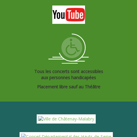
Tous les concerts sont accessibles
aux personnes handicapées
Placement libre sauf au Théâtre