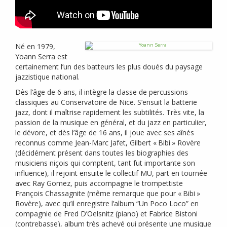
Né en 1979,
Yoann Serra est
certainement l’un des batteurs les plus doués du paysage
jazzistique national.
Dès l’âge de 6 ans, il intègre la classe de percussions
classiques au Conservatoire de Nice. S’ensuit la batterie
jazz, dont il maîtrise rapidement les subtilités. Très vite, la
passion de la musique en général, et du jazz en particulier,
le dévore, et dès l’âge de 16 ans, il joue avec ses aînés
reconnus comme Jean-Marc Jafet, Gilbert «
Bibi
» Rovère
(décidément présent dans toutes les biographies des
musiciens niçois qui comptent, tant fut importante son
influence), il rejoint ensuite le collectif
MU
, part en tournée
avec Ray Gomez, puis accompagne le trompettiste
François Chassagnite (même remarque que pour «
Bibi
»
Rovère), avec qu’il enregistre l’album “Un Poco Loco” en
compagnie de Fred D’Oelsnitz (piano) et Fabrice Bistoni
(contrebasse), album très achevé qui présente une musique