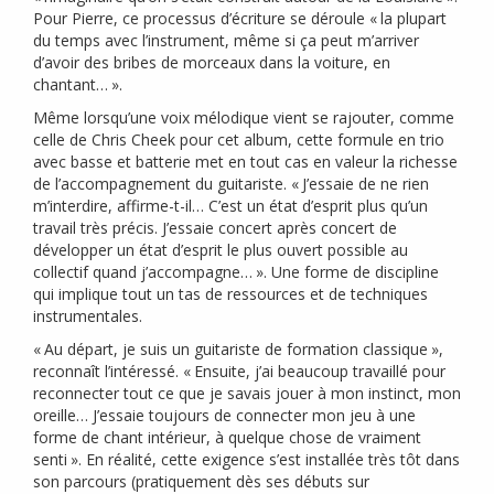
Pour Pierre, ce processus d’écriture se déroule «
la plupart
du temps avec l’instrument, même si ça peut m’arriver
d’avoir des bribes de morceaux dans la voiture, en
chantant…
».
Même lorsqu’une voix mélodique vient se rajouter, comme
celle de Chris Cheek pour cet album, cette formule en trio
avec basse et batterie met en tout cas en valeur la richesse
de l’accompagnement du guitariste. «
J’essaie de ne rien
m’interdire, affirme-t-il… C’est un état d’esprit plus qu’un
travail très précis. J’essaie concert après concert de
développer un état d’esprit le plus ouvert possible au
collectif quand j’accompagne…
». Une forme de discipline
qui implique tout un tas de ressources et de techniques
instrumentales.
«
Au départ, je suis un guitariste de formation classique
»,
reconnaît l’intéressé. «
Ensuite, j’ai beaucoup travaillé pour
reconnecter tout ce que je savais jouer à mon instinct, mon
oreille… J’essaie toujours de connecter mon jeu à une
forme de chant intérieur, à quelque chose de vraiment
senti
». En réalité, cette exigence s’est installée très tôt dans
son parcours (pratiquement dès ses débuts sur