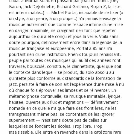
Lubat à Martial Solal, en passant par Joachim Kühn, Joey
Baron, Jack DeJohnette, Richard Galliano, Bojan Z, la liste
est interminable...) — Michel Portal, incapable de se fixer (à
un style, à un genre, à un groupe…) n’a jamais envisagé la
musique autrement que comme l’espace intime d’une mise
en danger maximale, ne craignant rien tant que répéter
aujourd’hui ce qui a été conçu et joué la veille. Voilà sans
doute pourquoi, définitivement entré dans la légende de la
musique française et européenne, Portal à 85 ans n’a
pourtant rien d’une institution. Phénix toujours renaissant,
peuplé par toutes ces musiques qui au fil des années l’ont
traversé, bousculé, constitué, le clarinettiste, quel que soit
le contexte dans lequel il se produit, du solo absolu au
quintette plus conforme aux standards de la formation de
jazz, persiste à faire de son art l’expérience d’une mise à nu
où chaque fois éprouver ses limites et se réinventer. En
métamorphose continuelle, sa musique inimitable, lyrique,
habitée, ouverte aux flux et migrations — définitivement
nomade en ce qu’elle n’a que faire des frontières, ne les
transgressant même pas, se contentant de les ignorer
superbement — n’est sans doute pas de celles sur
lesquelles se fondent les écoles. Trop libre. Trop
insaisissable. Elle entre en revanche dans la catégorie rare