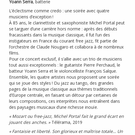
Yoann Serra
, batterie
L’éclectisme comme credo : une soirée avec quatre
musiciens d’exception
!
À 85 ans, le clarinettiste et saxophoniste Michel Portal peut
se targuer d’une carrière hors norme : après des débuts
fracassants dans la musique classique, il fut l’un des
instigateurs en France du courant free jazz, fit partie de
l’orchestre de Claude Nougaro et collabora à de nombreux
films.
Pour ce concert exclusif, il s’allie avec un trio de musiciens
tout aussi exceptionnels : le guitariste Pierre Perchaud, le
batteur Yoann Serra et le violoncelliste François Salque.
Ensemble, les quatre artistes nous proposent une soirée
qui se joue des styles
! Du jazz au tango, des grandes
pages de la musique classique aux thèmes traditionnels
d’Europe centrale, en faisant un détour par certaines de
leurs compositions, ces interprètes nous entraînent dans
des paysages musicaux d’une richesse inouïe.
«
Mozart ou free-jazz, Michel Portal fait le grand écart en
jouant des anches.
»
Télérama, 2019
«
Fantaisie et liberté. Son glorieux et maîtrise totale… Un