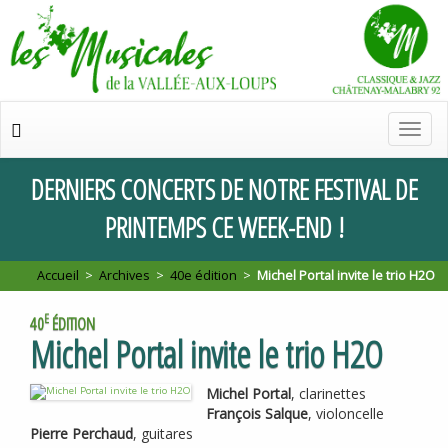
Chan
de
navig
DERNIERS
CONCERTS
DE
NOTRE
FESTIVAL
DE
PRINTEMPS
CE
WEEK
-
END
!
Accueil
>
Archives
>
40e édition
>
Michel Portal invite le trio H2O
E
40
ÉDITION
Michel Portal invite le trio
H2O
Michel Portal
, clarinettes
François Salque
, violoncelle
Pierre Perchaud
, guitares