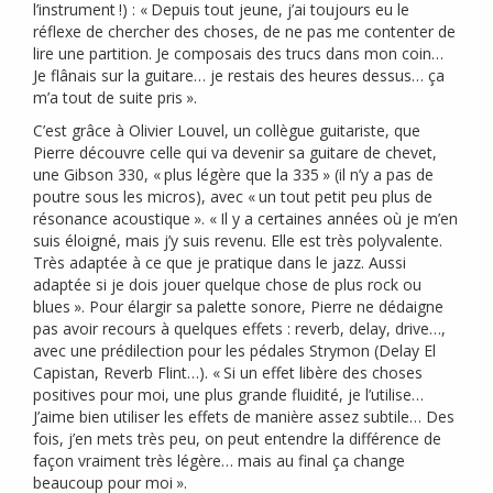
l’instrument
!) : «
Depuis tout jeune, j’ai toujours eu le
réflexe de chercher des choses, de ne pas me contenter de
lire une partition. Je composais des trucs dans mon coin…
Je flânais sur la guitare… je restais des heures dessus… ça
m’a tout de suite pris
».
C’est grâce à Olivier Louvel, un collègue guitariste, que
Pierre découvre celle qui va devenir sa guitare de chevet,
une Gibson 330, «
plus légère que la 335
» (il n’y a pas de
poutre sous les micros), avec «
un tout petit peu plus de
résonance acoustique
». «
Il y a certaines années où je m’en
suis éloigné, mais j’y suis revenu. Elle est très polyvalente.
Très adaptée à ce que je pratique dans le jazz. Aussi
adaptée si je dois jouer quelque chose de plus rock ou
blues
». Pour élargir sa palette sonore, Pierre ne dédaigne
pas avoir recours à quelques effets : reverb, delay, drive…,
avec une prédilection pour les pédales Strymon (Delay El
Capistan, Reverb Flint…). «
Si un effet libère des choses
positives pour moi, une plus grande fluidité, je l’utilise…
J’aime bien utiliser les effets de manière assez subtile… Des
fois, j’en mets très peu, on peut entendre la différence de
façon vraiment très légère… mais au final ça change
beaucoup pour moi
».