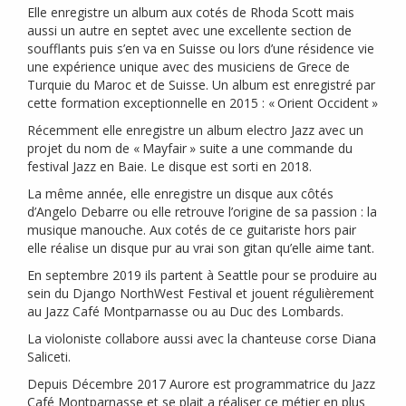
Elle enregistre un album aux cotés de Rhoda Scott mais
aussi un autre en septet avec une excellente section de
soufflants puis s’en va en Suisse ou lors d’une résidence vie
une expérience unique avec des musiciens de Grece de
Turquie du Maroc et de Suisse. Un album est enregistré par
cette formation exceptionnelle en 2015 : «
Orient Occident
»
Récemment elle enregistre un album electro Jazz avec un
projet du nom de «
Mayfair
» suite a une commande du
festival Jazz en Baie. Le disque est sorti en 2018.
La même année, elle enregistre un disque aux côtés
d’Angelo Debarre ou elle retrouve l’origine de sa passion : la
musique manouche. Aux cotés de ce guitariste hors pair
elle réalise un disque pur au vrai son gitan qu’elle aime tant.
En septembre 2019 ils partent à Seattle pour se produire au
sein du Django NorthWest Festival et jouent régulièrement
au Jazz Café Montparnasse ou au Duc des Lombards.
La violoniste collabore aussi avec la chanteuse corse Diana
Saliceti.
Depuis Décembre 2017 Aurore est programmatrice du Jazz
Café Montparnasse et se plait a réaliser ce métier en plus