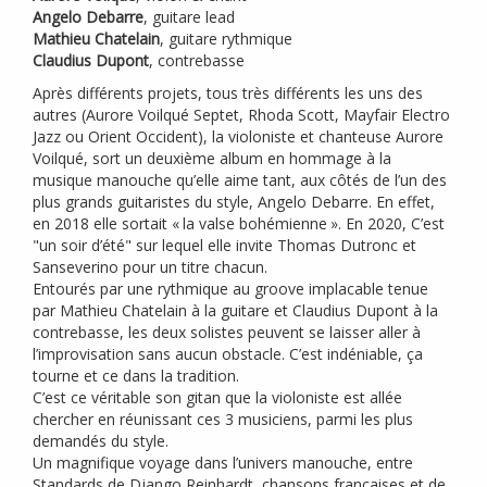
Angelo Debarre
, guitare lead
Mathieu Chatelain
, guitare rythmique
Claudius Dupont
, contrebasse
Après différents projets, tous très différents les uns des
autres (Aurore Voilqué Septet, Rhoda Scott, Mayfair Electro
Jazz ou Orient Occident), la violoniste et chanteuse Aurore
Voilqué, sort un deuxième album en hommage à la
musique manouche qu’elle aime tant, aux côtés de l’un des
plus grands guitaristes du style, Angelo Debarre. En effet,
en 2018 elle sortait «
la valse bohémienne
». En 2020, C’est
"un soir d’été" sur lequel elle invite Thomas Dutronc et
Sanseverino pour un titre chacun.
Entourés par une rythmique au groove implacable tenue
par Mathieu Chatelain à la guitare et Claudius Dupont à la
contrebasse, les deux solistes peuvent se laisser aller à
l’improvisation sans aucun obstacle. C’est indéniable, ça
tourne et ce dans la tradition.
C’est ce véritable son gitan que la violoniste est allée
chercher en réunissant ces 3 musiciens, parmi les plus
demandés du style.
Un magnifique voyage dans l’univers manouche, entre
Standards de Django Reinhardt, chansons françaises et de