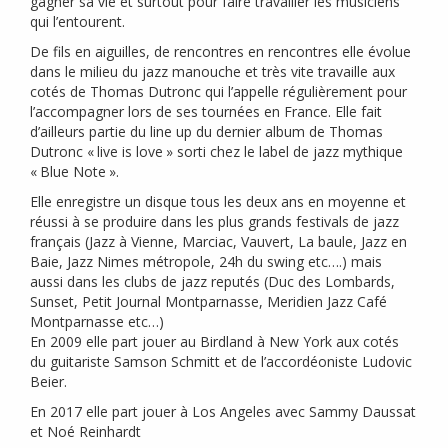
gagner sa vie et surtout pour faire travailler les musiciens
qui l’entourent.
De fils en aiguilles, de rencontres en rencontres elle évolue
dans le milieu du jazz manouche et très vite travaille aux
cotés de Thomas Dutronc qui l’appelle régulièrement pour
l’accompagner lors de ses tournées en France. Elle fait
d’ailleurs partie du line up du dernier album de Thomas
Dutronc «
live is love
» sorti chez le label de jazz mythique
«
Blue Note
».
Elle enregistre un disque tous les deux ans en moyenne et
réussi à se produire dans les plus grands festivals de jazz
français (Jazz à Vienne, Marciac, Vauvert, La baule, Jazz en
Baie, Jazz Nimes métropole, 24h du swing etc….) mais
aussi dans les clubs de jazz reputés (Duc des Lombards,
Sunset, Petit Journal Montparnasse, Meridien Jazz Café
Montparnasse etc…)
En 2009 elle part jouer au Birdland à New York aux cotés
du guitariste Samson Schmitt et de l’accordéoniste Ludovic
Beier.
En 2017 elle part jouer à Los Angeles avec Sammy Daussat
et Noé Reinhardt