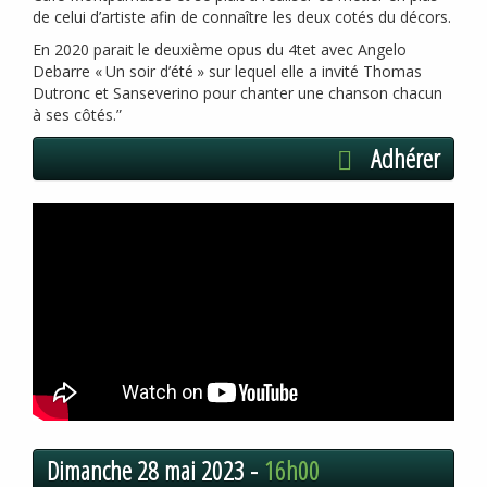
de celui d’artiste afin de connaître les deux cotés du décors.
En 2020 parait le deuxième opus du 4tet avec Angelo
Debarre «
Un soir d’été
» sur lequel elle a invité Thomas
Dutronc et Sanseverino pour chanter une chanson chacun
à ses côtés.”
Adhérer
Dimanche 28 mai 2023 -
16h00