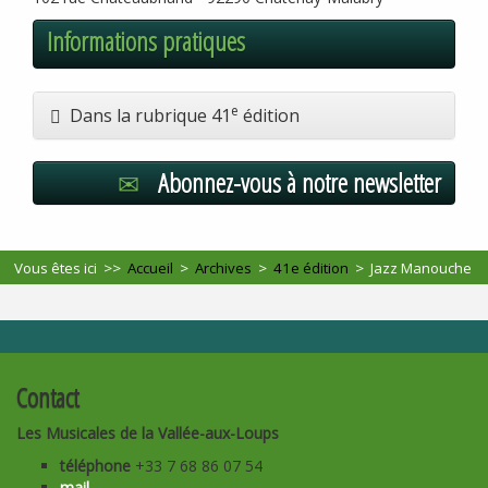
Informations pratiques
e
Dans la rubrique 41
édition
Abonnez-vous à notre newsletter
Vous êtes ici >>
Accueil
>
Archives
>
41e édition
>
Jazz Manouche
Contact
Les Musicales de la Vallée-aux-Loups
téléphone
+33 7 68 86 07 54
mail