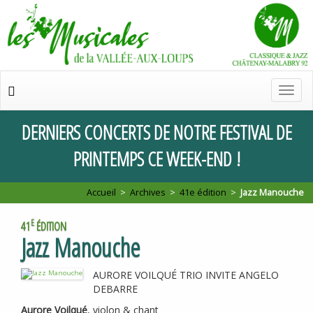
Chan
de
navig
DERNIERS
CONCERTS
DE
NOTRE
FESTIVAL
DE
PRINTEMPS
CE
WEEK
-
END
!
Accueil
>
Archives
>
41e édition
>
Jazz Manouche
E
41
ÉDITION
Jazz Manouche
AURORE
VOILQU
É
TRIO
INVITE
ANGELO
DEBARRE
Aurore Voilqué
, violon & chant