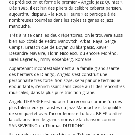
de prédilection et forme le premier «
Angelo Jazz Quintet
».
Dès 1985, il est l’un des piliers du célèbre cabaret parisien,
aujourd’hui disparu, «
la Roue Fleurie
» et participe à de
nombreuses tournées dans les styles tsiganes et jazz
manouche.
Très à l’aise dans les deux répertoires, on le trouvera aussi
bien aux côtés de Pedro Ivanovitch, Arbat, Raya, Serge
Camps, Bratsch que de Boyan Zulfikarpasic, Xavier
Desandre-Navarre, Florin Nicolescu ou encore Moréno,
Bireli Lagrene, Jimmy Rosenberg, Romane...
Appartenant incontestablement à la famille grandissante
des héritiers de Django, Angelo s’est construit une
personnalité très forte. Son style, servi par une technique
ébouriffante, s’enrichissant sans cesse au fil des rencontres
musicales, dans la plus pure tradition gitane.
Angelo
DEBARRE
est aujourd’hui reconnu comme l’un des
plus talentueux guitaristes du Jazz Manouche et la qualité
de son quartet avec l’accordéoniste Ludovic
BEIER
a attiré
la collaboration de grands noms de la chanson comme
SANSEVERINO
ou Thomas
DUTRONC
.
Il se produit sur scène en trio avec Tchavolo Hassan et