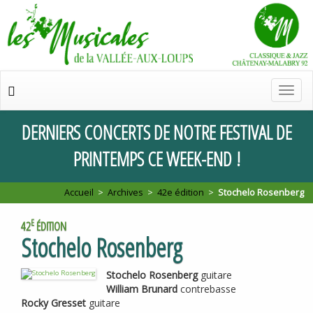
Chan
de
navig
DERNIERS
CONCERTS
DE
NOTRE
FESTIVAL
DE
PRINTEMPS
CE
WEEK
-
END
!
Accueil
>
Archives
>
42e édition
>
Stochelo Rosenberg
E
42
ÉDITION
Stochelo Rosenberg
Stochelo Rosenberg
guitare
William Brunard
contrebasse
Rocky Gresset
guitare