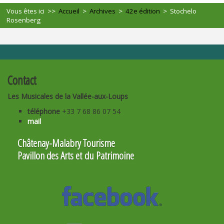
Vous êtes ici >>
Accueil
>
Archives
>
42e édition
>
Stochelo
Rosenberg
Contact
Les Musicales de la Vallée-aux-Loups
téléphone
+33 7 68 86 07 54
mail
Châtenay-Malabry Tourisme
Pavillon des Arts et du Patrimoine